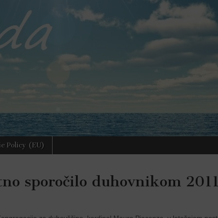
e Policy (EU)
tno sporočilo duhovnikom 201