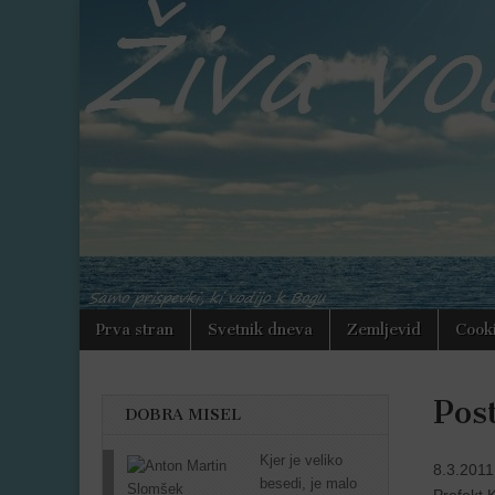
Varno
zavetje
Skoči
Main
Prva stran
Svetnik dneva
Zemljevid
Cooki
na
menu
vsebino
Pos
DOBRA MISEL
Kjer je veliko
8.3.2011
besedi, je malo