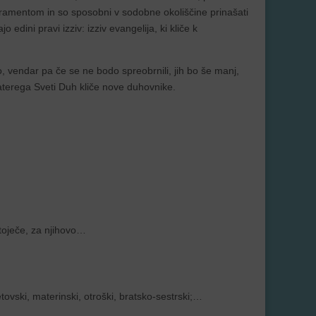
ramentom in so sposobni v sodobne okoliščine prinašati
 edini pravi izziv: izziv evangelija, ki kliče k
, vendar pa če se ne bodo spreobrnili, jih bo še manj,
aterega Sveti Duh kliče nove duhovnike.
toječe, za njihovo…
tovski, materinski, otroški, bratsko-sestrski;…