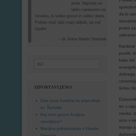
Prefekt 
prida. Najmanj se
spreobrn
lahko zanesemo na
da bi sa
človeka, ki veliko govori in veliko obeta.
istovetno
Pošten mož rajši manj obljubi, pa več
preko zak
izpolni.
zakramen
bl. Anton Martin Slomšek
Kardinal 
pustiti, 
kako biti
Išči:
evangeli
dobrega 
vznemirj
IZPOSTAVLJENO
širitev t
Duhovnik
Dva nova čudeža na priprošnjo
ter v nj
sv. Šarbela
nauka, iz
Kaj nam govori Kraljica
smo v eks
vesoljstva?
morajo s
Marijina prikazovanja v Heede,
duhovnik,
Nemčija