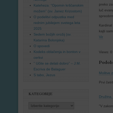
preko za
Kateheza: “Opomin krščanskim
luč evang
možem” (sv. Janez Krizostom)
spreobrn
O podelitvi odpustka med
rednim jubilejem svetega leta
Kardinal
2025
kajti sa
Sedem božjih orožij (sv.
Vir
Katarina Bolonjska)
O spovedi
Kodeks oblačenja in bonton v
Views: 0
cerkvi
Podobn
” Učite se delati dobro” – J.M.
Escriva de Balaguer
Molitve 
S tabo, Jezus
Prvi čet
KATEGORIJE
Družina,
Kategorije
"V zakon