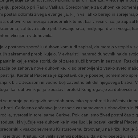
Kongregacije za duhovščino, kardinal Mauro Piacenza, v letošnjem pos
jenju, poročajo pri Radiu Vatikan. Spreobrnjenje za duhovnike pomeni p
mi postali odlomki živega evangelija, ki jih vsi lahko berejo in sprejem
sti: duhovniki se morajo spreobrniti k temu, kar v resnici so, je zapisal k
ramenta, zahteva stalno približevanje srca, mišljenja, drž in vsega, kar 
tom vtisnjena v duhovnika.
je v postnem sporočilu duhovnikom tudi zapisal, da morajo vstopiti v skri
da jih zakramenti preoblikujejo. V evharistiji namreč duhovnik najde svojo 
 pastir in kaj je treba storiti, da bi zares služil bratom in sestram. Razk
zacija pa zahteva nove duhovnike, ki so prenovljeni z vsako sveto mašo
pastirja. Kardinal Piacenza je izpostavil, da je posebej pomembno spreob
anja k biti z Jezusom in vedno bolj zavestno biti del njegovega bistva.
istega, kar duhovnik je, je izpostavil prefekt Kongregacije za duhovščino.
i se morajo po njegovih besedah prav tako spreobrniti k občestvu in od
ej z brati. Cerkveno občestvo je v osnovi zaznamovano z obnovljeno in ž
ročila, svetosti in torej same Cerkve. Poklicani smo živeti postni čas z
odusu, ki vljučuje vse duhovnike in vse ljudi, je pozval kardinal Piacen
preobrniti k vsakodnevnemu Kristusovemu žrtvovanju na križu. Kot je Je
 ki je drugi Kristus, kot veliki svetniki poklican, da v prvi osebi živi sk