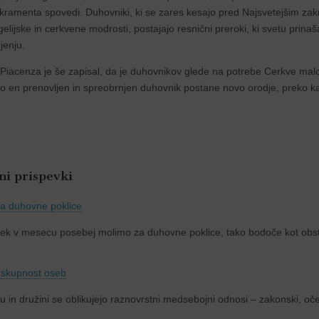
kramenta spovedi. Duhovniki, ki se zares kesajo pred Najsvetejšim zak
elijske in cerkvene modrosti, postajajo resnični preroki, ki svetu prinašajo
jenju.
 Piacenza je še zapisal, da je duhovnikov glede na potrebe Cerkve malo
mo en prenovljen in spreobrnjen duhovnik postane novo orodje, preko k
i prispevki
za duhovne poklice
rtek v mesecu posebej molimo za duhovne poklice, tako bodoče kot obs
 skupnost oseb
u in družini se oblikujejo raznovrstni medsebojni odnosi – zakonski, oče