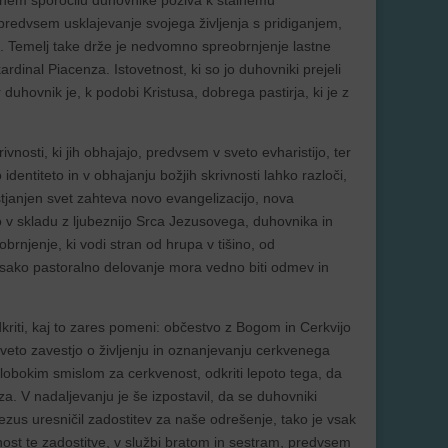
tnem sporočilu duhovnike poziva k stalnemu
redvsem usklajevanje svojega življenja s pridiganjem,
ajo. Temelj take drže je nedvomno spreobrnjenje lastne
ardinal Piacenza. Istovetnost, ki so jo duhovniki prejeli
duhovnik je, k podobi Kristusa, dobrega pastirja, ki je z
vnosti, ki jih obhajajo, predvsem v sveto evharistijo, ter
identiteto in v obhajanju božjih skrivnosti lahko razloči,
ristjanjen svet zahteva novo evangelizacijo, nova
 v skladu z ljubeznijo Srca Jezusovega, duhovnika in
rnjenje, ki vodi stran od hrupa v tišino, od
 Vsako pastoralno delovanje mora vedno biti odmev in
kriti, kaj to zares pomeni: občestvo z Bogom in Cerkvijo
iveto zavestjo o življenju in oznanjevanju cerkvenega
 globokim smislom za cerkvenost, odkriti lepoto tega, da
za. V nadaljevanju je še izpostavil, da se duhovniki
zus uresničil zadostitev za naše odrešenje, tako je vsak
rivnost te zadostitve, v službi bratom in sestram, predvsem