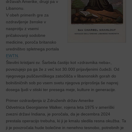
državah Amerike, drugi pa v
Libanonu.
V obeh primerih gre za
ozdravljenje ženske v
nasprotju z vsemi
pričakovanji sodobne
medicine, poroča britansko
uredništvo spletnega portala
EWTN
.
Številni kristjani sv. Šarbela častijo kot »zdravnika neba«,
povezujejo pa ga že z več kot 30.000 prijavljenimi čudeži. Od
njegovega puščavniškega zatočišča v libanonskih gorah do
bolnišničnih sob po vsem svetu njegova priprošnja še naprej
dosega ljudi v stiski ter presega meje, kulture in generacije.
Primer ozdravljenja iz Združenih držav Amerike
Odvetnica Georgianne Walker, rojena leta 1975 v ameriški
zvezni državi Indiana, je poročala, da je decembra 2024
prestala operacijo trebuha, ki ji je kmalu sledila resna okužba. Ta
ji je povzročala hude bolečine in nenehno tesnobo, potrebnih je