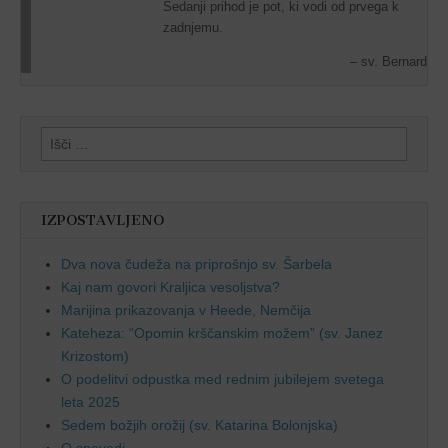
Sedanji prihod je pot, ki vodi od prvega k
zadnjemu.
sv. Bernard
Išči:
IZPOSTAVLJENO
Dva nova čudeža na priprošnjo sv. Šarbela
Kaj nam govori Kraljica vesoljstva?
Marijina prikazovanja v Heede, Nemčija
Kateheza: “Opomin krščanskim možem” (sv. Janez
Krizostom)
O podelitvi odpustka med rednim jubilejem svetega
leta 2025
Sedem božjih orožij (sv. Katarina Bolonjska)