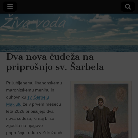
Varno
zavetje
Dva nova čudeža na
priprošnjo sv. Šarbela
Priljubljenemu libanonskemu
maronitskemu menihu in
duhovniku
sv. Šarbelu
Maklufu
že v prvem mesecu
leta 2026 pripisujejo dva
nova čudeža, ki naj bi se
zgodila na njegovo
priprošnjo: eden v Združenih