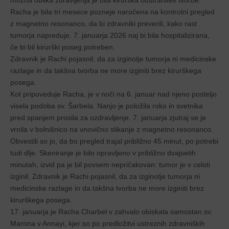
Racha je bila tri mesece pozneje naročena na kontrolni pregled
z magnetno resonanco, da bi zdravniki preverili, kako rast
tumorja napreduje. 7. januarja 2026 naj bi bila hospitalizirana,
če bi bil kirurški poseg potreben.
Zdravnik je Rachi pojasnil, da za izginotje tumorja ni medicinske
razlage in da takšna tvorba ne more izginiti brez kirurškega
posega.
Kot pripoveduje Racha, je v noči na 6. januar nad njeno posteljo
visela podoba sv. Šarbela. Nanjo je položila roko in svetnika
pred spanjem prosila za ozdravljenje. 7. januarja zjutraj se je
vrnila v bolnišnico na vnovično slikanje z magnetno resonanco.
Obvestili so jo, da bo pregled trajal približno 45 minut, po potrebi
tudi dlje. Skeniranje je bilo opravljeno v približno dvajsetih
minutah, izvid pa je bil povsem nepričakovan: tumor je v celoti
izginil. Zdravnik je Rachi pojasnil, da za izginotje tumorja ni
medicinske razlage in da takšna tvorba ne more izginiti brez
kirurškega posega.
17. januarja je Racha Charbel v zahvalo obiskala samostan sv.
Marona v Annayi, kjer so po predložitvi ustreznih zdravniških