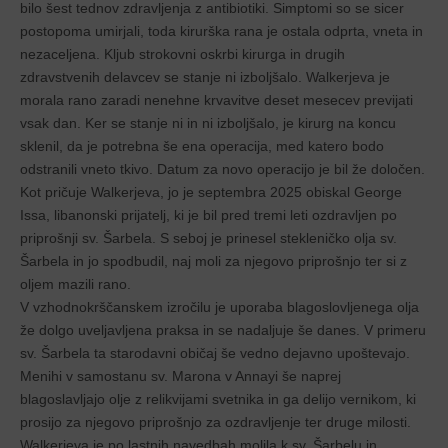
bilo šest tednov zdravljenja z antibiotiki. Simptomi so se sicer
postopoma umirjali, toda kirurška rana je ostala odprta, vneta in
nezaceljena. Kljub strokovni oskrbi kirurga in drugih
zdravstvenih delavcev se stanje ni izboljšalo. Walkerjeva je
morala rano zaradi nenehne krvavitve deset mesecev previjati
vsak dan. Ker se stanje ni in ni izboljšalo, je kirurg na koncu
sklenil, da je potrebna še ena operacija, med katero bodo
odstranili vneto tkivo. Datum za novo operacijo je bil že določen.
Kot pričuje Walkerjeva, jo je septembra 2025 obiskal George
Issa, libanonski prijatelj, ki je bil pred tremi leti ozdravljen po
priprošnji sv. Šarbela. S seboj je prinesel stekleničko olja sv.
Šarbela in jo spodbudil, naj moli za njegovo priprošnjo ter si z
oljem mazili rano.
V vzhodnokrščanskem izročilu je uporaba blagoslovljenega olja
že dolgo uveljavljena praksa in se nadaljuje še danes. V primeru
sv. Šarbela ta starodavni običaj še vedno dejavno upoštevajo.
Menihi v samostanu sv. Marona v Annayi še naprej
blagoslavljajo olje z relikvijami svetnika in ga delijo vernikom, ki
prosijo za njegovo priprošnjo za ozdravljenje ter druge milosti.
Walkerjeva je po lastnih navedbah molila k sv. Šarbelu in