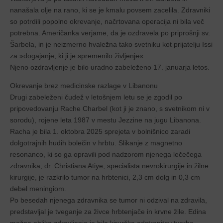
nanašala olje na rano, ki se je kmalu povsem zacelila. Zdravniki
so potrdili popolno okrevanje, načrtovana operacija ni bila več
potrebna. Američanka verjame, da je ozdravela po priprošnji sv.
Šarbela, in je neizmerno hvaležna tako svetniku kot prijatelju Issi
za »dogajanje, ki ji je spremenilo življenje«.
Njeno ozdravljenje je bilo uradno zabeleženo 17. januarja letos.
Okrevanje brez medicinske razlage v Libanonu
Drugi zabeleženi čudež v letošnjem letu se je zgodil po
pripovedovanju Rache Charbel (kot ji je znano, s svetnikom ni v
sorodu), rojene leta 1987 v mestu Jezzine na jugu Libanona.
Racha je bila 1. oktobra 2025 sprejeta v bolnišnico zaradi
dolgotrajnih hudih bolečin v hrbtu. Slikanje z magnetno
resonanco, ki so ga opravili pod nadzorom njenega lečečega
zdravnika, dr. Christiana Atiye, specialista nevrokirurgije in žilne
kirurgije, je razkrilo tumor na hrbtenici, 2,3 cm dolg in 0,3 cm
debel meningiom.
Po besedah njenega zdravnika se tumor ni odzival na zdravila,
predstavljal je tveganje za živce hrbtenjače in krvne žile. Edina
možna oblika zdravljenja je bila kirurška odstranitev tvorbe.