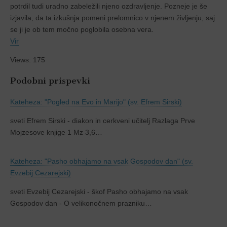
potrdil tudi uradno zabeležili njeno ozdravljenje. Pozneje je še
izjavila, da ta izkušnja pomeni prelomnico v njenem življenju, saj
se ji je ob tem močno poglobila osebna vera.
Vir
Views: 175
Podobni prispevki
Kateheza: "Pogled na Evo in Marijo" (sv. Efrem Sirski)
sveti Efrem Sirski - diakon in cerkveni učitelj Razlaga Prve
Mojzesove knjige 1 Mz 3,6…
Kateheza: "Pasho obhajamo na vsak Gospodov dan" (sv.
Evzebij Cezarejski)
sveti Evzebij Cezarejski - škof Pasho obhajamo na vsak
Gospodov dan - O velikonočnem prazniku…