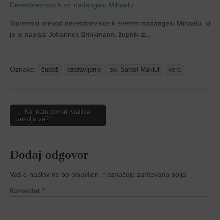
Devetdnevnica k sv. nadangelu Mihaelu
Slovenski prevod devetdnevnice k svetem nadangelu Mihaelu, ki
jo je napisal Johannes Brinkmann, župnik iz…
Oznake:
čudež
ozdravljenje
sv. Šarbel Makluf
vera
Post
← Kaj nam govori Kraljica
vesoljstva?
navigation
Dodaj odgovor
Vaš e-naslov ne bo objavljen.
*
označuje zahtevana polja
Komentar
*