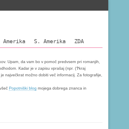
 Amerika
S. Amerika
ZDA
tnikov. Upam, da vam bo v pomoč predvsem pri romanjih,
 odhodom. Kadar je v zapisu vprašaj (npr. (
?
kraj
 je največkrat možno dobiti več informacij. Za fotografije,
 všeč
Popotniški blog
mojega dobrega znanca in