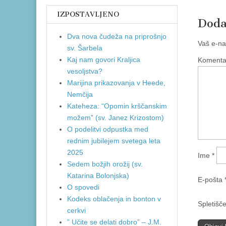
IZPOSTAVLJENO
Doda
Dva nova čudeža na priprošnjo
Vaš e-na
sv. Šarbela
Kaj nam govori Kraljica
Koment
vesoljstva?
Marijina prikazovanja v Heede,
Nemčija
Kateheza: “Opomin krščanskim
možem” (sv. Janez Krizostom)
O podelitvi odpustka med
rednim jubilejem svetega leta
2025
Ime
*
Sedem božjih orožij (sv.
Katarina Bolonjska)
E-pošta
O spovedi
Kodeks oblačenja in bonton v
Spletišč
cerkvi
” Učite se delati dobro” – J.M.