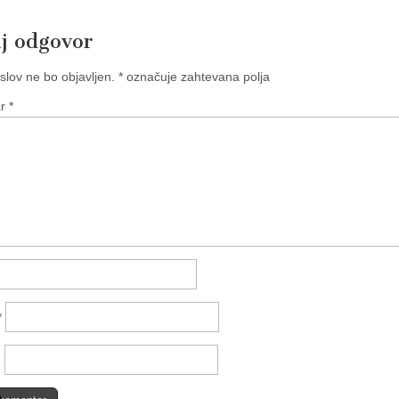
j odgovor
slov ne bo objavljen.
*
označuje zahtevana polja
ar
*
*
e