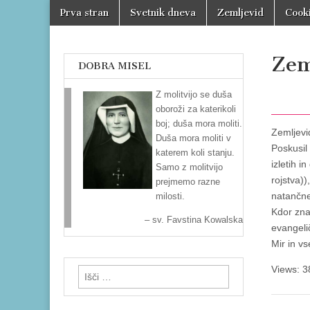
Skoči
Main
Prva stran
Svetnik dneva
Zemljevid
Cooki
na
Varno
menu
vsebino
zavetje
Zem
DOBRA MISEL
Z molitvijo se duša
oboroži za katerikoli
boj; duša mora moliti.
Zemljevi
Duša mora moliti v
Poskusil
katerem koli stanju.
izletih 
Samo z molitvijo
rojstva))
prejmemo razne
natančne
milosti.
Kdor zna
sv. Favstina Kowalska
evangeli
Mir in v
Views: 3
Išči: