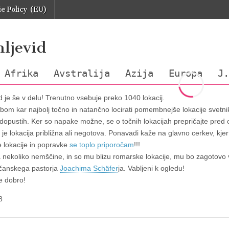
e Policy (EU)
ljevid
Afrika
Avstralija
Azija
Europa
J.
d je še v delu! Trenutno vsebuje preko 1040 lokacij.
 bom kar najbolj točno in natančno locirati pomembnejše lokacije sve
in dopustih. Ker so napake možne, se o točnih lokacijah prepričajte pred
, je lokacija približna ali negotova. Ponavadi kaže na glavno cerkev, kjer
 lokacije in popravke
se toplo priporočam
!!!
 nekoliko nemščine, in so mu blizu romarske lokacije, mu bo zagotovo
čanskega pastorja
Joachima Schäfer
ja. Vabljeni k ogledu!
se dobro!
8