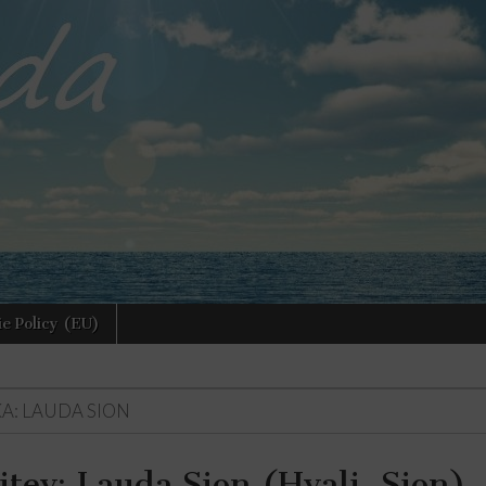
e Policy (EU)
A:
LAUDA SION
itev: Lauda Sion (Hvali, Sion)