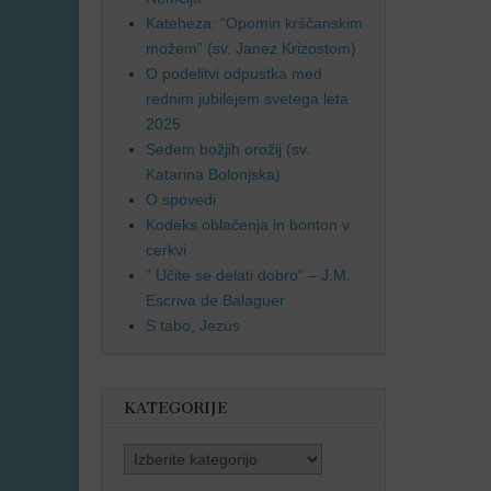
Kateheza: “Opomin krščanskim
možem” (sv. Janez Krizostom)
O podelitvi odpustka med
rednim jubilejem svetega leta
2025
Sedem božjih orožij (sv.
Katarina Bolonjska)
O spovedi
Kodeks oblačenja in bonton v
cerkvi
” Učite se delati dobro” – J.M.
Escriva de Balaguer
S tabo, Jezus
KATEGORIJE
Kategorije