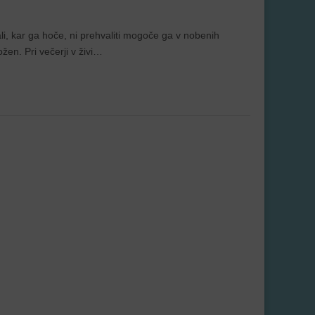
li, kar ga hoče, ni prehvaliti mogoče ga v nobenih
žen. Pri večerji v živi…