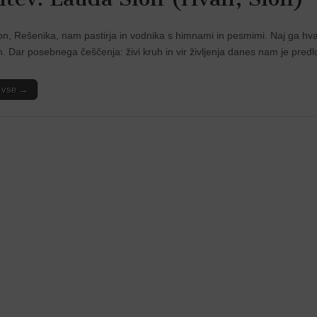
íon, Rešenika, nam pastirja in vodnika s himnami in pesmimi. Naj ga hva
. Dar posebnega češčenja: živi kruh in vir življenja danes nam je predlo
i vse →