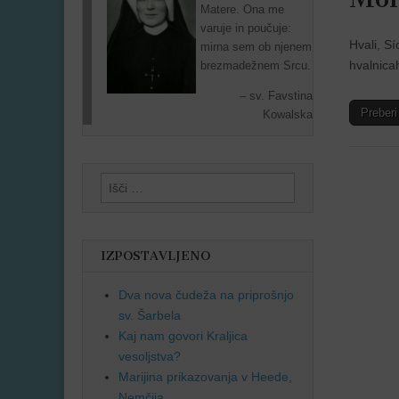
Matere. Ona me
varuje in poučuje:
Hvali, S
mirna sem ob njenem
hvalnicah
brezmadežnem Srcu.
sv. Favstina
Preber
Kowalska
Išči:
IZPOSTAVLJENO
Dva nova čudeža na priprošnjo
sv. Šarbela
Kaj nam govori Kraljica
vesoljstva?
Marijina prikazovanja v Heede,
Nemčija