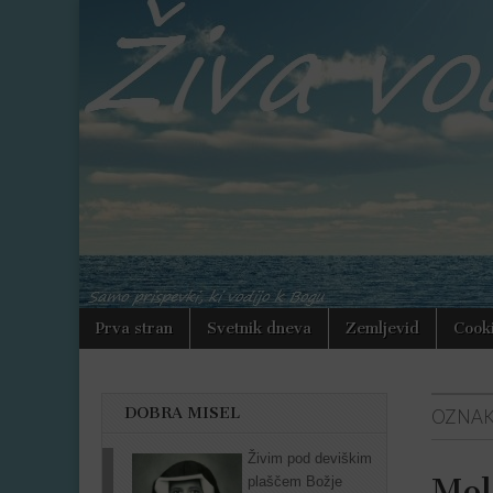
Varno
zavetje
Skoči
Main
Prva stran
Svetnik dneva
Zemljevid
Cooki
na
menu
vsebino
DOBRA MISEL
OZNAK
Živim pod deviškim
Mol
plaščem Božje