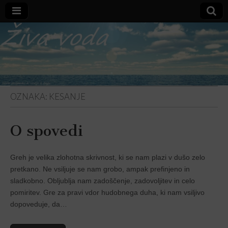
Varno
zavetje
OZNAKA:
KESANJE
O spovedi
Greh je velika zlohotna skrivnost, ki se nam plazi v dušo zelo
pretkano. Ne vsiljuje se nam grobo, ampak prefinjeno in
sladkobno. Obljublja nam zadoščenje, zadovoljitev in celo
pomiritev. Gre za pravi vdor hudobnega duha, ki nam vsiljivo
dopoveduje, da…