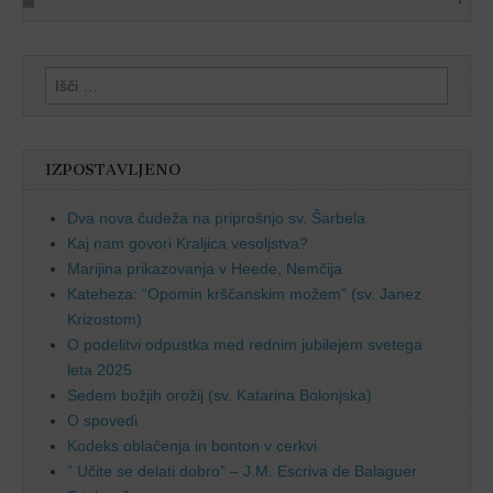
Išči:
IZPOSTAVLJENO
Dva nova čudeža na priprošnjo sv. Šarbela
Kaj nam govori Kraljica vesoljstva?
Marijina prikazovanja v Heede, Nemčija
Kateheza: “Opomin krščanskim možem” (sv. Janez
Krizostom)
O podelitvi odpustka med rednim jubilejem svetega
leta 2025
Sedem božjih orožij (sv. Katarina Bolonjska)
O spovedi
Kodeks oblačenja in bonton v cerkvi
” Učite se delati dobro” – J.M. Escriva de Balaguer