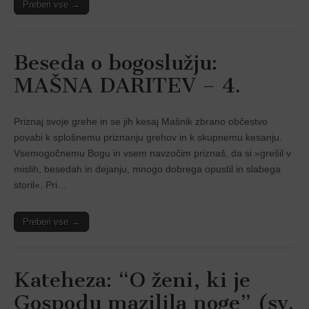
Preberi vse →
Beseda o bogoslužju:
MAŠNA DARITEV – 4.
Priznaj svoje grehe in se jih kesaj Mašnik zbrano občestvo
povabi k splošnemu priznanju grehov in k skupnemu kesanju.
Vsemogočnemu Bogu in vsem navzočim priznaš, da si »grešil v
mislih, besedah in dejanju, mnogo dobrega opustil in slabega
storil«. Pri…
Preberi vse →
Kateheza: “O ženi, ki je
Gospodu mazilila noge” (sv.