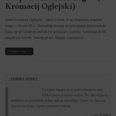
Kromacij Oglejski)
sveti Kromacij Oglejski – škof O ženi, ki je Gospodu mazilila
noge – Govor XI 1. Današnje branje iz evangelija pripoveduje,
kako se je Gospod zleknil na gostiji pri Lazarju, katerega je bil
obudil od mrtvih. Takole pravi: Marija, Lazarjeva…
Preberi vse →
DOBRA MISEL
Le žgite, trgajte te iz prsti sklenjene ude,
krhke stvari ni težko uničiti. Še tako blazna
bolečina ne prizadene duha, duh je neuničljiv. Trpim za Jezusa,
Jezus me krepi, njemu ostanem zvesta.
sv. Evlalija