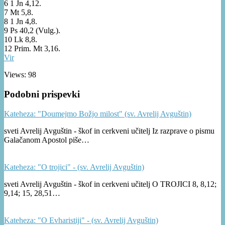
6 1 Jn 4,12.
7 Mt 5,8.
8 1 Jn 4,8.
9 Ps 40,2 (Vulg.).
10 Lk 8,8.
12 Prim. Mt 3,16.
Vir
Views: 98
Podobni prispevki
Kateheza: "Doumejmo Božjo milost" (sv. Avrelij Avguštin)
sveti Avrelij Avguštin - škof in cerkveni učitelj Iz razprave o pismu
Galačanom Apostol piše…
Kateheza: "O trojici" - (sv. Avrelij Avguštin)
sveti Avrelij Avguštin - škof in cerkveni učitelj O TROJICI 8, 8,12;
9,14; 15, 28,51…
Kateheza: "O Evharistiji" - (sv. Avrelij Avguštin)