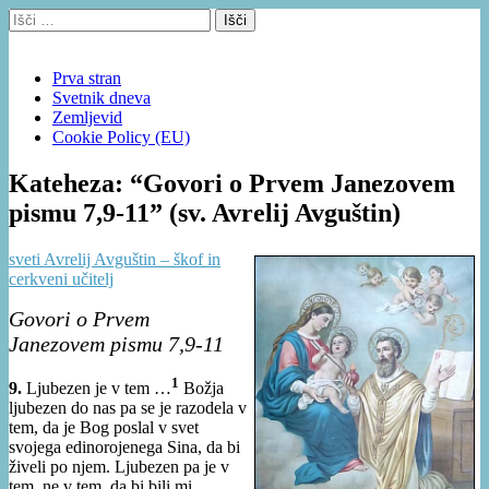
Išči:
Varno zavetje
Main
Skoči
Prva stran
na
Svetnik dneva
menu
vsebino
Zemljevid
Cookie Policy (EU)
Kateheza: “Govori o Prvem Janezovem
pismu 7,9-11” (sv. Avrelij Avguštin)
sveti Avrelij Avguštin – škof in
cerkveni učitelj
Govori o Prvem
Janezovem pismu 7,9-11
1
9.
Ljubezen je v tem …
Božja
ljubezen do nas pa se je razodela v
tem, da je Bog poslal v svet
svojega edinorojenega Sina, da bi
živeli po njem. Ljubezen pa je v
tem, ne v tem, da bi bili mi