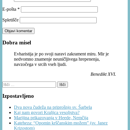
E-pošta
*
Spletišče
Dobra misel
Evharistija je po svoji naravi zakrament miru. Mir je
nedvomno znamenje neuničljivega hrepenenja,
navzočega v srcih vseh ljudi.
Benedikt XVI.
Išči:
Izpostavljeno
Dva nova čudeža na priprošnjo sv. Šarbela
Kaj nam govori Kraljica vesoljstva?
Marijina prikazovanja v Heede, Nemčija
Kateheza: “Opomin krščanskim možem” (sv. Janez
Krizostom)