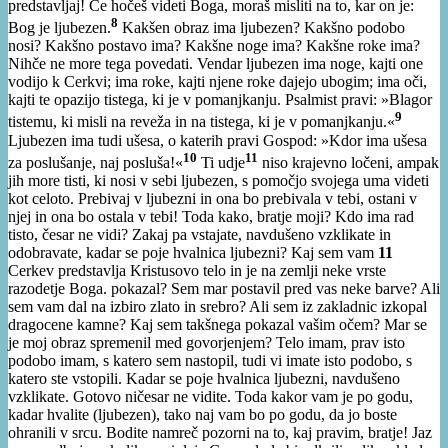
predstavljaj! Če hočeš videti Boga, moraš misliti na to, kar on je:
8
Bog je ljubezen.
Kakšen obraz ima ljubezen? Kakšno podobo
nosi? Kakšno postavo ima? Kakšne noge ima? Kakšne roke ima?
Nihče ne more tega povedati. Vendar ljubezen ima noge, kajti one
vodijo k Cerkvi; ima roke, kajti njene roke dajejo ubogim; ima oči,
kajti te opazijo tistega, ki je v pomanjkanju. Psalmist pravi: »Blagor
9
tistemu, ki misli na reveža in na tistega, ki je v pomanjkanju.«
Ljubezen ima tudi ušesa, o katerih pravi Gospod: »Kdor ima ušesa
10
11
za poslušanje, naj posluša!«
Ti udje
niso krajevno ločeni, ampak
jih more tisti, ki nosi v sebi ljubezen, s pomočjo svojega uma videti
kot celoto. Prebivaj v ljubezni in ona bo prebivala v tebi, ostani v
njej in ona bo ostala v tebi! Toda kako, bratje moji? Kdo ima rad
tisto, česar ne vidi? Zakaj pa vstajate, navdušeno vzklikate in
odobravate, kadar se poje hvalnica ljubezni? Kaj sem vam
11
Cerkev predstavlja Kristusovo telo in je na zemlji neke vrste
razodetje Boga. pokazal? Sem mar postavil pred vas neke barve? Ali
sem vam dal na izbiro zlato in srebro? Ali sem iz zakladnic izkopal
dragocene kamne? Kaj sem takšnega pokazal vašim očem? Mar se
je moj obraz spremenil med govorjenjem? Telo imam, prav isto
podobo imam, s katero sem nastopil, tudi vi imate isto podobo, s
katero ste vstopili. Kadar se poje hvalnica ljubezni, navdušeno
vzklikate. Gotovo ničesar ne vidite. Toda kakor vam je po godu,
kadar hvalite (ljubezen), tako naj vam bo po godu, da jo boste
ohranili v srcu. Bodite namreč pozorni na to, kaj pravim, bratje! Jaz