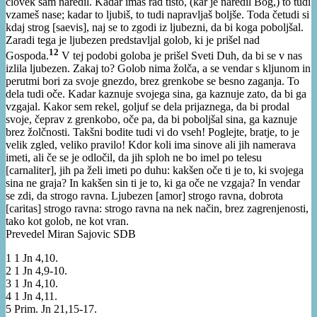
človek sam naredil. Kadar imaš rad tisto, (kar je naredil Bog,) to tudi
vzameš nase; kadar to ljubiš, to tudi napravljaš boljše. Toda četudi si
kdaj strog [saevis], naj se to zgodi iz ljubezni, da bi koga poboljšal.
Zaradi tega je ljubezen predstavljal golob, ki je prišel nad
12
Gospoda.
V tej podobi goloba je prišel Sveti Duh, da bi se v nas
izlila ljubezen. Zakaj to? Golob nima žolča, a se vendar s kljunom in
perutmi bori za svoje gnezdo, brez grenkobe se besno zaganja. To
dela tudi oče. Kadar kaznuje svojega sina, ga kaznuje zato, da bi ga
vzgajal. Kakor sem rekel, goljuf se dela prijaznega, da bi prodal
svoje, čeprav z grenkobo, oče pa, da bi poboljšal sina, ga kaznuje
brez žolčnosti. Takšni bodite tudi vi do vseh! Poglejte, bratje, to je
velik zgled, veliko pravilo! Kdor koli ima sinove ali jih namerava
imeti, ali če se je odločil, da jih sploh ne bo imel po telesu
[carnaliter], jih pa želi imeti po duhu: kakšen oče ti je to, ki svojega
sina ne graja? In kakšen sin ti je to, ki ga oče ne vzgaja? In vendar
se zdi, da strogo ravna. Ljubezen [amor] strogo ravna, dobrota
[caritas] strogo ravna: strogo ravna na nek način, brez zagrenjenosti,
tako kot golob, ne kot vran.
Prevedel Miran Sajovic SDB
1 1 Jn 4,10.
2 1 Jn 4,9-10.
3 1 Jn 4,10.
4 1 Jn 4,11.
5 Prim. Jn 21,15-17.