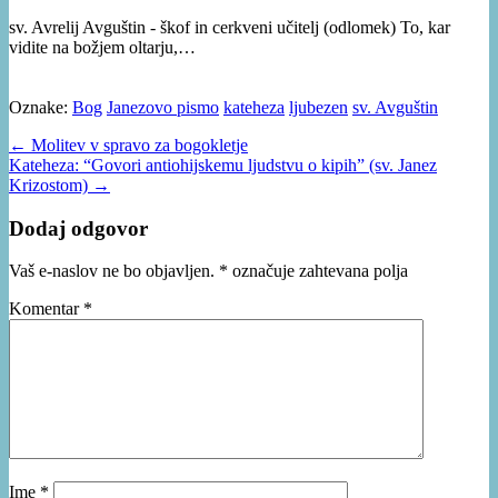
sv. Avrelij Avguštin - škof in cerkveni učitelj (odlomek) To, kar
vidite na božjem oltarju,…
Oznake:
Bog
Janezovo pismo
kateheza
ljubezen
sv. Avguštin
Post
← Molitev v spravo za bogokletje
Kateheza: “Govori antiohijskemu ljudstvu o kipih” (sv. Janez
navigation
Krizostom) →
Dodaj odgovor
Vaš e-naslov ne bo objavljen.
*
označuje zahtevana polja
Komentar
*
Ime
*