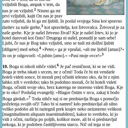
vzljubili Boga, ampak v tem, da
2
nas je on vzljubil.
Nismo ga mi
prvi vzljubili, kajti On nas je prav
zato vzljubil, da bi ga mi ljubili. In poslal svojega Sina kot spravno
3
daritev za naše grehe,
kot spravitelja, kot žrtvovalca. Žrtvoval je za
naše grehe. Kje je našel žrtveno žival? Kje je našel žrtev, ki jo je
hotel darovati kot čisto? Drugega ni našel, ponudil je sam sebe!
Ljubi, če nas je Bog tako vzljubil, smo se tudi mi dolžni ljubiti
4
[diligere] med seboj.
»Peter,« ga je vprašal, »ali me ljubiš [amas]?«
5
In on je odgovoril: »Ljubim [amo].« »Pasi moje ovce!«
6
10.
Boga ni nikoli nihče videl.
Je pač resničnost, ki se ne vidi.
Boga je treba iskati s srcem, ne z očmi! Toda če bi mi vendarle
hoteli videti sonce, bi morali prej očistiti telesno oko, da bi z njim
lahko zrli v svetlobo; tako bi podobno morali, če bi hoteli videti
Boga, očistiti svoje oko, brez katerega ne moremo videti Boga. Kje
je to oko? Poslušaj evangelij: »Blagor čistim v srcu, zakaj ti bodo
7
Boga gledali.«
Toda nihče naj si ne predstavlja Boga s pomočjo
poželenja svojih oči! Tako bi si namreč kdo predstavljal ali silno
veliko podobo ali bi raztegnil prek krajev neko neizmerno velikost
[magnitudinem aliquam inaestimabilem], kakor to svetlobo, ki jo
vidi z očmi, razširja po poljih, kolikor more, ali bi si predstavljal
nekoga, ki je podoben častitljivemu starcu. Nič od tega si ne