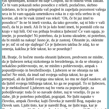
vas spodbujam, kolikor mi daje Gospod, da bi odkrili velik zaklad.
Če bi vam pokazali neko posodico z reliefi, pozlačeno, skrbno
izdelano, in bi ta pritegnila vaš pogled in zapeljala pozornost vašega
srca in bi vam ugajala umetnikova roka in z njo teža srebra in sij
kovine, ali ne bi vsak izmed vas rekel: ‘Oh, če bi jaz imel to
posodico?’ In ne bi imeli vzroka, da tako govorite, saj ni bilo v vaši
moči, da bi jo imeli. Ali če bi jo kdo hotel imeti, bi pomislil celo na
krajo v tuji hiši. Od vas prihaja hvalnica ljubezni! Če vam ugaja, jo
imejte, jo posedujte! Ni potrebno, da jo komu ukradete, ni potrebno,
da bi mislili na nakup! Jasno je, da je zastonj. Ohranite jo, oklenite
se je; nič ni od nje slajšega! Če je ljubezen takšna že zdaj, ko se
omenja, kakšna je šele takrat, ko se poseduje?
11.
Bratje, če hočete morda ohraniti ljubezen, predvsem ne mislite,
da je ljubezen nekaj nizkotnega in brezdelnega, in da se ohranja z
nekakšno pohlevnostjo, ne, ne mislim s pohlevnostjo, ampak s
popustljivostjo in brezbrižnostjo. Ljubezen se ne ohranja na tak
način! Ne misli, da imaš rad svojega sužnja takrat, ko ga ne
pretepaš, ali da ljubiš svojega sina takrat, ko mu ne daješ naukov, ali
da ljubiš svojega bližnjega takrat, ko ga ne pograjaš. To ni ljubezen,
to je mehkužnost! Ljubezen naj bo vneta za popravljanje, za
poboljševanje: toda če so navade dobre, naj te veselijo, če pa so
slabe, jih je potrebno poboljšati, pograjati. Ne ljubi napake v
človeku, ampak človeka; kajti človeka je naredil Bog, napako pa
človek sam. Ljubi tisto, kar je naredil Bog, ne ljubi tega, kar je