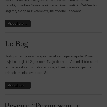
najvišji, in noben človek te ni vreden imenovati. 2. Češčen bodi
Bog moj Gospod z vsemi svojimi stvarmi ; posebno…
Preberi vse →
Le Bog
Hodil po zemlji sem Tvoji in gledal sem njene lepote. V meni
divjali so boji, bil žejen sem Tvoje dobrote. Vse misli bile so mi
temne, iskal sem iz njih si izhode, človekove misli izjemne,
prinesle mi niso svobode. Še…
Preberi vse →
Pesem: “Pozno sem te