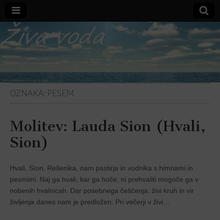
Varno
zavetje
OZNAKA:
PESEM
Molitev: Lauda Sion (Hvali,
Sion)
Hvali, Síon, Rešenika, nam pastirja in vodnika s himnami in
pesmimi. Naj ga hvali, kar ga hoče, ni prehvaliti mogoče ga v
nobenih hvalnicah. Dar posebnega češčenja: živi kruh in vir
življenja danes nam je predložen. Pri večerji v živi…