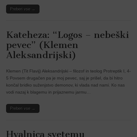
Preberi vse →
Kateheza: “Logos – nebeški
pevec” (Klemen
Aleksandrijski)
Klemen (Tit Flavij) Aleksandrijski – filozof in teolog Protreptik I, 4-
5 Povsem drugačen pa je moj pevec, saj je prišel, da bi hitro
končal bridko suženjstvo demonov, ki vlada nad nami. Ko nas
vodi nazaj k blagemu in prijaznemu jarmu…
Preberi vse →
Hvalnica svetemu