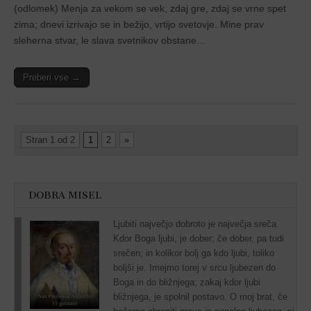
(odlomek) Menja za vekom se vek, zdaj gre, zdaj se vrne spet
zima; dnevi izrivajo se in bežijo, vrtijo svetovje. Mine prav
sleherna stvar, le slava svetnikov obstane…
Preberi vse →
Stran 1 od 2
1
2
»
DOBRA MISEL
Ljubiti največjo dobroto je največja sreča.
Kdor Boga ljubi, je dober; če dober, pa tudi
srečen; in kolikor bolj ga kdo ljubi, toliko
boljši je. Imejmo torej v srcu ljubezen do
Boga in do bližnjega; zakaj kdor ljubi
bližnjega, je spolnil postavo. O moj brat, če