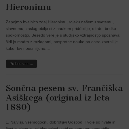
Hieronimu
Zapojmo hvalnico zdaj Hieronimu, rojaku našemu svetemu,
slavnemu; zaslug obilje si z naukom pridóbil je, s trdo, bridko
spokornostjo. Besedo vere je s študijsko vztrajnostjo spoznaval,
širil jo modro z razlagami, nasprotne nauke pa ostro zavrnil je
kakor lev neusmiljeno.…
Preberi vse →
Sončna pesem sv. Frančiška
Asiškega (original iz leta
1880)
1. Najvišji, vsemogočni, dobrotljivi Gospod! Tvoje so hvale in
čast in slava in vsi blagoslovi ; tebi se samemu spodobijo,