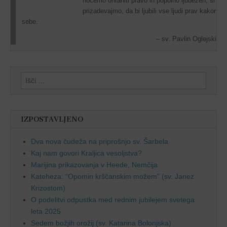
hočemo ohraniti pravo in popolno ljubezen, si
prizadevajmo, da bi ljubili vse ljudi prav kakor
sebe.
sv. Pavlin Oglejski
Išči:
IZPOSTAVLJENO
Dva nova čudeža na priprošnjo sv. Šarbela
Kaj nam govori Kraljica vesoljstva?
Marijina prikazovanja v Heede, Nemčija
Kateheza: “Opomin krščanskim možem” (sv. Janez
Krizostom)
O podelitvi odpustka med rednim jubilejem svetega
leta 2025
Sedem božjih orožij (sv. Katarina Bolonjska)