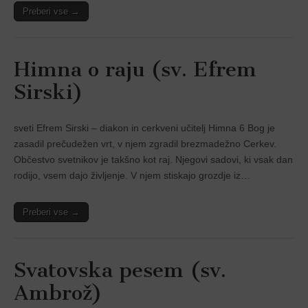
Preberi vse →
Himna o raju (sv. Efrem
Sirski)
sveti Efrem Sirski – diakon in cerkveni učitelj Himna 6 Bog je
zasadil prečudežen vrt, v njem zgradil brezmadežno Cerkev.
Občestvo svetnikov je takšno kot raj. Njegovi sadovi, ki vsak dan
rodijo, vsem dajo življenje. V njem stiskajo grozdje iz…
Preberi vse →
Svatovska pesem (sv.
Ambrož)