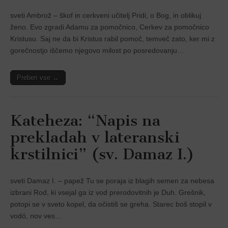
sveti Ambrož – škof in cerkveni učitelj Pridi, o Bog, in oblikuj
ženo. Evo zgradi Adamu za pomočnico, Cerkev za pomočnico
Kristusu. Saj ne da bi Kristus rabil pomoč, temveč zato, ker mi z
gorečnostjo iščemo njegovo milost po posredovanju…
Preberi vse →
Kateheza: “Napis na
prekladah v lateranski
krstilnici” (sv. Damaz I.)
sveti Damaz I. – papež Tu se poraja iz blagih semen za nebesa
izbrani Rod, ki vsejal ga iz vod prerodovitnih je Duh. Grešnik,
potopi se v sveto kopel, da očistiš se greha. Starec boš stopil v
vodó, nov ves…