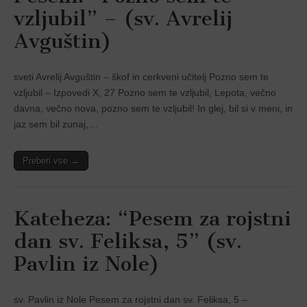
vzljubil” – (sv. Avrelij
Avguštin)
sveti Avrelij Avguštin – škof in cerkveni učitelj Pozno sem te
vzljubil – Izpovedi X, 27 Pozno sem te vzljubil, Lepota, večno
davna, večno nova, pozno sem te vzljubil! In glej, bil si v meni, in
jaz sem bil zunaj,…
Preberi vse →
Kateheza: “Pesem za rojstni
dan sv. Feliksa, 5” (sv.
Pavlin iz Nole)
sv. Pavlin iz Nole Pesem za rojstni dan sv. Feliksa, 5 –